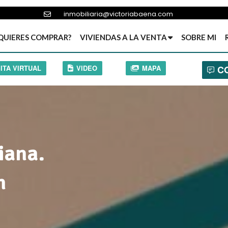
inmobiliaria@victoriabaena.com
QUIERES COMPRAR?
VIVIENDAS A LA VENTA
SOBRE MI
SITA VIRTUAL
VIDEO
MAPA
C
iana.
n