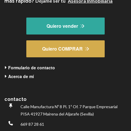
Déjame ser tu
Asesora Inmobiliaria
más rápido?
Quiero vender
Quiero COMPRAR
Formulario de contacto
Acerca de mí
contacto
Calle Manufactura Nº 8 Pl.
1ª Of.
7
Parque Empresarial
PISA
41927 Mairena del Aljarafe (Sevilla)
669 87 28 61